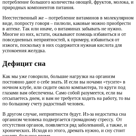
потребление большого количества овощей, фруктов, молока, и
природных компонентов питания.
Неестественный же – потребление витаминов в молекулярном
виде, попросту говоря – пилюли, каковые можно приобрести
в аптеке. Так или иначе, о витаминах забывать не нужно.
Многие из них, кстати, оказывают помощь избавиться и от
повседневных неприятностей, к примеру, избавиться от
изжоги, поскольку в них содержится нужная кислота для
успокоения желудка.
Дефицит сна
Как мы уже говорили, большие нагрузки на организм
постоянно дают о себе знать. И если вы ночами «тусите» в
ночном клубе, или сидите около компьютера, то круги под
глазами вам обеспечены. Само собой разумеется, если вы
отсыпаетесь днем, и вам не требуется ходить на работу, то вы
по большому счету радостный человек.
В другом случае, неприятности будут. Из-за недостатка сна
организм человека подвергается громадному стрессу. От
отсутствия органов, появляется ряд заболеваний, а также, и
хронических. Исходя из этого, дремать нужно, и сну стоит
уделять большое время.