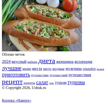
Облоко меток
диета
2024
вкусный
женщина
коллекция
выбрать
лучшие
места
мужчина
меню
модные
место
откройте
польза
приготовить
путешествия
путешествие
путешествий
рецепт
салат
туризма
туризм
рецепты
секс
© Copyright 2026, Ushuk.ru
Кнопка «Наверх»