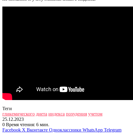
Теги
гликемического
диета
индекса
похудения
учетом
25.12.2023
0
Время чтения: 6 мин.
Facebook
X
Вконтакте
Одноклассники
WhatsApp
Telegram