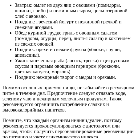
Завтрак: омлет из двух яиц с овощами (помидоры,
шпинат, грибы) и нежирным сыром, цельнозерновой
хлеб с авокадо.
Полдник: греческий йогурт с нежирной гречкой и
свежими ягодами.
Обед: куриной грудке гриль с овощным салатом
(помидоры, огурцы, перец, листья салата) и коктейлем
из свежих овощей.
Полдник: орехи и свежие фрукты (яблоки, груши,
апельсины).
Ужин: запеченная рыба (лосось, треска) с цитрусовым
соусом и паровым овощным гарниром (брокколи,
цветная капуста, морковь).
Полдник: нежирный творог с медом и орехами.
Помимо основных приемов пищи, не забывайте о регулярном
питье в течение дня. Предпочтение следует отдавать воде,
зеленому чаю и нежирным молочным продуктам. Также
рекомендуется ограничить потребление сладких и
высококалорийных напитков.
Помните, что каждый организм индивидуален, поэтому
рекомендуется проконсультироваться с диетологом или
врачом, чтобы получить персонализированные рекомендации
по питанию и учету гликемического индекса.