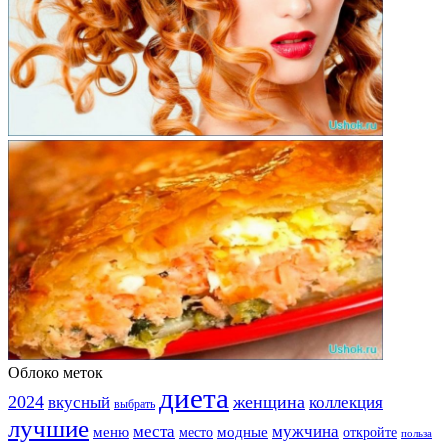
Облоко меток
диета
2024
вкусный
женщина
коллекция
выбрать
лучшие
места
мужчина
меню
модные
место
откройте
польза