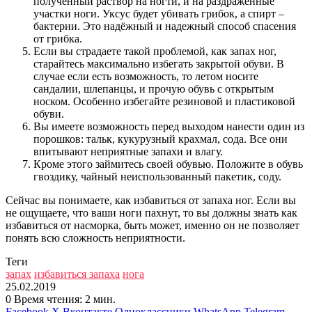
полученный раствор на ногти, и на раздраженные
участки ноги. Уксус будет убивать грибок, а спирт –
бактерии. Это надёжный и надежный способ спасения
от грибка.
Если вы страдаете такой проблемой, как запах ног,
старайтесь максимально избегать закрытой обуви. В
случае если есть возможность, то летом носите
сандалии, шлепанцы, и прочую обувь с открытым
носком. Особенно избегайте резиновой и пластиковой
обуви.
Вы имеете возможность перед выходом нанести один из
порошков: тальк, кукурузный крахмал, сода. Все они
впитывают неприятные запахи и влагу.
Кроме этого займитесь своей обувью. Положите в обувь
гвоздику, чайный неиспользованный пакетик, соду.
Сейчас вы понимаете, как избавиться от запаха ног. Если вы
не ощущаете, что ваши ноги пахнут, то вы должны знать как
избавиться от насморка, быть может, именно он не позволяет
понять всю сложность неприятности.
Теги
запах
избавиться запаха
нога
25.02.2019
0
Время чтения: 2 мин.
Facebook
X
Вконтакте
Одноклассники
WhatsApp
Telegram