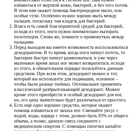
избавиться от мертвой кожи, бактерий, и без того потом.
В этом вам окажет помощь бактерицидное мыло, или
особые гели. Особенно нужно хорошо мыть между
пальцев, поскольку там кладезь для бактерий.
Влага есть самой благоприятной средой для бактерий,
исходя из этого, ноги нужно внимательно вытирать
полотенцем. Снова же, помните о промежутках между
пальцами.
Перед выходом вы имеете возможность воспользоваться
дезодорантом. В то время, когда ноги начнут потеть, то
бактерии быстро начнут размножаться, и уже через
маленькое время запах ног может возвратиться, исходя
из этого, в обязательном порядке пользуйтесь данным
средством. При всем этом, дезодорант можно и тот,
который вы используете для подмышек, основное –
чтобы были разные тюбики. Оптимальнее применять
классический разбрызгивающий дезодорант. Можно
кроме этого приобрести и особый дезодорант для ног,
но, его цена значительно будет различаться от простого.
Есть еще одно хорошее средство, которое окажет
помощь избавиться от запаха ног. Смешайте уксус с
водой, воды, наряду с этим, должно быть 95% от общего
объема, а позже, данную смесь соедините с
медицинским спиртом. С помощью пипетки капайте