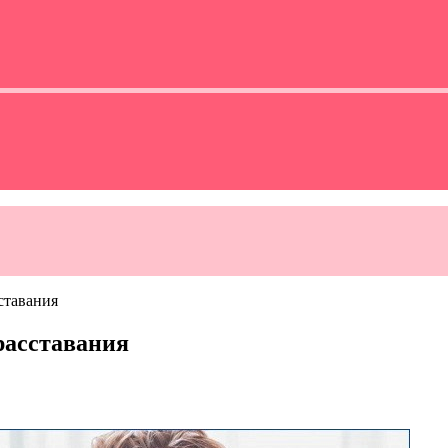
ставания
расставания