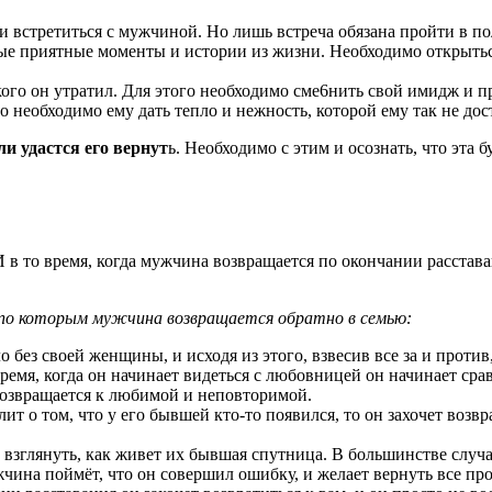
и встретиться с мужчиной. Но лишь встреча обязана пройти в п
ые приятные моменты и истории из жизни. Необходимо открыться
кого он утратил. Для этого необходимо сме6нить свой имидж и 
о необходимо ему дать тепло и нежность, которой ему так не дос
и удастся его вернут
ь. Необходимо с этим и осознать, что эта 
 в то время, когда мужчина возвращается по окончании расставан
по которым мужчина возвращается обратно в семью:
без своей женщины, и исходя из этого, взвесив все за и против
время, когда он начинает видеться с любовницей он начинает срав
возвращается к любимой и неповторимой.
ит о том, что у его бывшей кто-то появился, то он захочет воз
взглянуть, как живет их бывшая спутница. В большинстве случ
мужчина поймёт, что он совершил ошибку, и желает вернуть все 