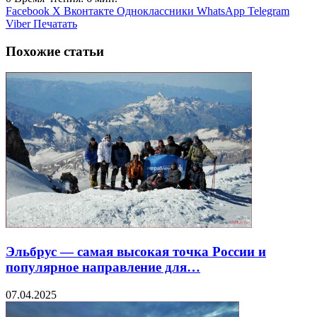
Facebook
X
Вконтакте
Одноклассники
WhatsApp
Telegram
Viber
Печатать
Похожие статьи
Эльбрус — самая высокая точка России и
популярное направление для…
07.04.2025