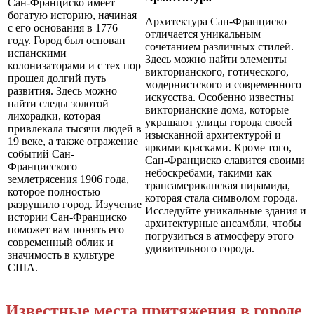
Сан-Франциско имеет
богатую историю, начиная
Архитектура Сан-Франциско
с его основания в 1776
отличается уникальным
году. Город был основан
сочетанием различных стилей.
испанскими
Здесь можно найти элементы
колонизаторами и с тех пор
викторианского, готического,
прошел долгий путь
модернистского и современного
развития. Здесь можно
искусства. Особенно известны
найти следы золотой
викторианские дома, которые
лихорадки, которая
украшают улицы города своей
привлекала тысячи людей в
изысканной архитектурой и
19 веке, а также отражение
яркими красками. Кроме того,
событий Сан-
Сан-Франциско славится своими
Францисского
небоскребами, такими как
землетрясения 1906 года,
трансамериканская пирамида,
которое полностью
которая стала символом города.
разрушило город. Изучение
Исследуйте уникальные здания и
истории Сан-Франциско
архитектурные ансамбли, чтобы
поможет вам понять его
погрузиться в атмосферу этого
современный облик и
удивительного города.
значимость в культуре
США.
Известные места притяжения в городе