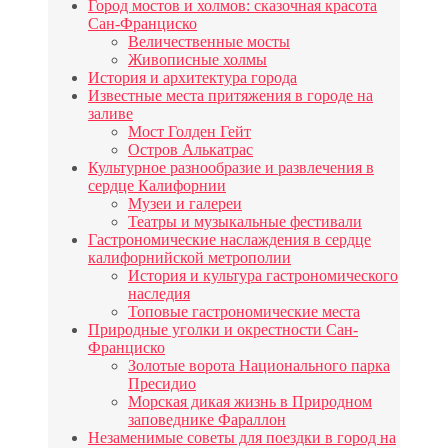
Город мостов и холмов: сказочная красота
Сан-Франциско
Величественные мосты
Живописные холмы
История и архитектура города
Известные места притяжения в городе на
заливе
Мост Голден Гейт
Остров Алькатрас
Культурное разнообразие и развлечения в
сердце Калифорнии
Музеи и галереи
Театры и музыкальные фестивали
Гастрономические наслаждения в сердце
калифорнийской метрополии
История и культура гастрономического
наследия
Топовые гастрономические места
Природные уголки и окрестности Сан-
Франциско
Золотые ворота Национального парка
Пресидио
Морская дикая жизнь в Природном
заповеднике Фараллон
Незаменимые советы для поездки в город на