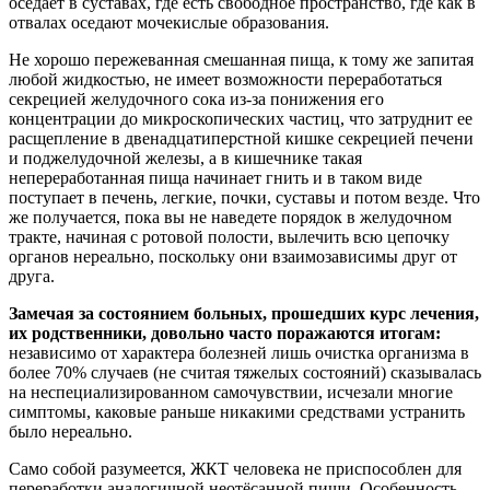
оседает в суставах, где есть свободное пространство, где как в
отвалах оседают мочекислые образования.
Не хорошо пережеванная смешанная пища, к тому же запитая
любой жидкостью, не имеет возможности переработаться
секрецией желудочного сока из-за понижения его
концентрации до микроскопических частиц, что затруднит ее
расщепление в двенадцатиперстной кишке секрецией печени
и поджелудочной железы, а в кишечнике такая
непереработанная пища начинает гнить и в таком виде
поступает в печень, легкие, почки, суставы и потом везде. Что
же получается, пока вы не наведете порядок в желудочном
тракте, начиная с ротовой полости, вылечить всю цепочку
органов нереально, поскольку они взаимозависимы друг от
друга.
Замечая за состоянием больных, прошедших курс лечения,
их родственники, довольно часто поражаются итогам:
независимо от характера болезней лишь очистка организма в
более 70% случаев (не считая тяжелых состояний) сказывалась
на неспециализированном самочувствии, исчезали многие
симптомы, каковые раньше никакими средствами устранить
было нереально.
Само собой разумеется, ЖКТ человека не приспособлен для
переработки аналогичной неотёсанной пищи. Особенность