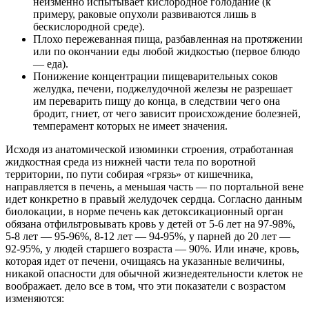
неизменно испытывает кислородное голодание (к
примеру, раковые опухоли развиваются лишь в
бескислородной среде).
Плохо пережеванная пища, разбавленная на протяжении
или по окончании еды любой жидкостью (первое блюдо
— еда).
Понижение концентрации пищеварительных соков
желудка, печени, поджелудочной железы не разрешает
им переварить пищу до конца, в следствии чего она
бродит, гниет, от чего зависит происхождение болезней,
темперамент которых не имеет значения.
Исходя из анатомической изюминки строения, отработанная
жидкостная среда из нижней части тела по воротной
территории, по пути собирая «грязь» от кишечника,
направляется в печень, а меньшая часть — по портальной вене
идет конкретно в правый желудочек сердца. Согласно данным
биолокации, в норме печень как детоксикационный орган
обязана отфильтровывать кровь у детей от 5-6 лет на 97-98%,
5-8 лет — 95-96%, 8-12 лет — 94-95%, у парней до 20 лет —
92-95%, у людей старшего возраста — 90%. Или иначе, кровь,
которая идет от печени, очищаясь на указанные величины,
никакой опасности для обычной жизнедеятельности клеток не
воображает. дело все в том, что эти показатели с возрастом
изменяются: