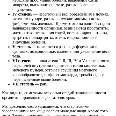
нередкие простудные болезни, выделение слизи,
мокроты, высыпания на теле, разные болевые
ощущения.
IV степень
— избыточный вес, образования в почках,
желчном пузыре, разные опухоли: миомы, кисты,
фибромиомы, аденомы. Кроме этого на данной стадии
зашлакованности организма развиваются простатиты,
мастопатия, отложения солей, остеохондроз, артрозы,
артриты, полиартриты, отеки, инфекционные и
вирусные болезни.
V степень
— появляются разные деформации в
суставах, позвоночнике, падение или увеличение веса
тела.
VI степень
— показатели I, II, III, IV и V плюс развитие
параличей внутренних органов: атония кишечника,
мочевого пузыря, острые нарушения мозгового
кровообращения, инфаркт миокарда, тромбозы, все
перечисленные выше болезни.
VII степень
— рак.
Как видите, симптомы всех семи стадий зашлакованности
организма проявляются достаточно ярко.
Мы довольно часто удивляемся, что старческими
заболеваниями все чаще болеют молодые люди, кроме того
дети. Загрязненная природа, вредные привычки питания,