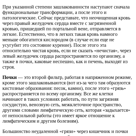
При указанной степени зашлакованности наступают сначала
функциональные трансформации, а после этого и
патологические. Сейчас представьте, что неочищенная кровь
через правый желудочек сердца вместе с загрязненной
кровью, пришедшей по портальной вене, отправляется в
легкие. Естественно, что в легких такая кровь намного
меньше обогатится кислородом (в случае если еще не
усугубит это состояние курение). После этого эта
относительно чистая кровь, если не сказать «нечистая», через
левый желудочек сердца распространяется по организму, а
также в почки, каковые неспешно, как и печень, выходят из
строя.
Почки
— это второй фильтр, работая в напряженном режиме,
кроме этого зашлаковываются (вот из-за чего там образуются
кистозные образования: песок, камни), после этого «грязь»
распространяется по всему организму. Все же клетки
начинают в таких условиях работать, по пути загрязняя
сосудистую, венозную сеть, межклеточное пространство,
другими словами лимфатическую сеть, которая «задыхается»
от непосильной работы (это имеет яркое отношение к
лимфатическим и другим болезням).
Большинство неудаленной «грязи» через кишечник и почки