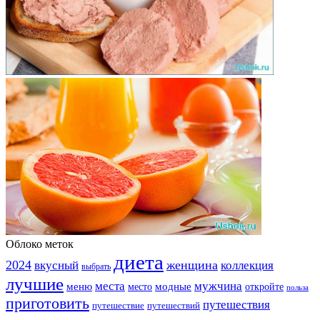
Облоко меток
диета
2024
вкусный
женщина
коллекция
выбрать
лучшие
места
мужчина
меню
модные
место
откройте
польза
приготовить
путешествия
путешествие
путешествий