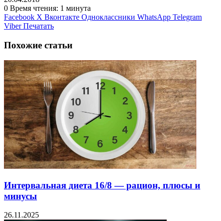
0
Время чтения: 1 минута
Facebook
X
Вконтакте
Одноклассники
WhatsApp
Telegram
Viber
Печатать
Похожие статьи
Интервальная диета 16/8 — рацион, плюсы и
минусы
26.11.2025