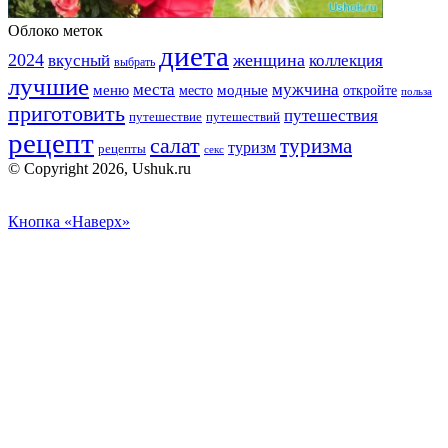
Облоко меток
диета
2024
вкусный
женщина
коллекция
выбрать
лучшие
места
мужчина
меню
модные
место
откройте
польза
приготовить
путешествия
путешествие
путешествий
рецепт
салат
туризма
туризм
рецепты
секс
© Copyright 2026, Ushuk.ru
Кнопка «Наверх»