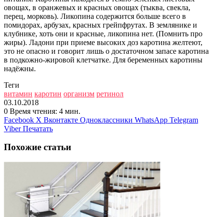
овощах, в оранжевых и красных овощах (тыква, свекла,
перец, морковь). Ликопина содержится больше всего в
помидорах, арбузах, красных грейпфрутах. В землянике и
клубнике, хоть они и красные, ликопина нет. (Помнить про
жиры). Ладони при приеме высоких доз каротина желтеют,
это не опасно и говорит лишь о достаточном запасе каротина
в подкожно-жировой клетчатке. Для беременных каротины
надёжны.
Теги
витамин
каротин
организм
ретинол
03.10.2018
0
Время чтения: 4 мин.
Facebook
X
Вконтакте
Одноклассники
WhatsApp
Telegram
Viber
Печатать
Похожие статьи