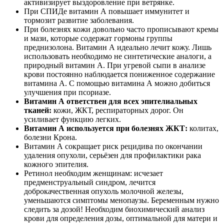
активизирует выздоровление при ветрянке.
При СПИДе витамин А повышает иммунитет и
тормозит развитие заболевания.
При болезнях кожи довольно часто прописывают кремы
и мази, которые содержат гормоны группы
преднизолона. Витамин А идеально лечит кожу. Лишь
использовать необходимо не синтетические аналоги, а
природный витамин А. При угревой сыпи в анализе
крови постоянно наблюдается пониженное содержание
витамина А. С помощью витамина А можно добиться
улучшения при псориазе.
Витамин А ответствен для всех эпителиальных
тканей:
кожи, ЖКТ, респираторных дорог. Он
усиливает функцию легких.
Витамин А используется при болезнях ЖКТ:
колитах,
болезни Крона.
Витамин А сокращает риск рецидива по окончании
удаления опухоли, серьёзен для профилактики рака
кожного эпителия.
Ретинол необходим женщинам: исчезает
предменструальный синдром, лечится
доброкачественная опухоль молочной железы,
уменьшаются симптомы менопаузы. Беременным нужно
следить за дозой! Необходим биохимический анализ
крови для определения дозы, оптимальной для матери и