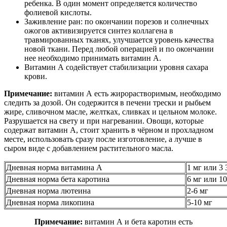
ребенка. В один момент определяется количество
фолиевой кислоты.
Заживление ран: по окончании порезов и солнечных
ожогов активизируется синтез коллагена в
травмированных тканях, улучшается уровень качества
новой ткани. Перед любой операцией и по окончании
нее необходимо принимать витамин А.
Витамин А содействует стабилизации уровня сахара
крови.
Примечание:
витамин А есть жирорастворимым, необходимо
следить за дозой. Он содержится в печени трески и рыбьем
жире, сливочном масле, желтках, сливках и цельном молоке.
Разрушается на свету и при нагревании. Овощи, которые
содержат витамин А, стоит хранить в чёрном и прохладном
месте, использовать сразу после изготовление, а лучше в
сыром виде с добавлением растительного масла.
Дневная норма витамина А
1 мг или 3
Дневная норма бета каротина
6 мг или 1
Дневная норма лютеина
2-6 мг
Дневная норма ликопина
5-10 мг
Примечание:
витамин А и бета каротин есть