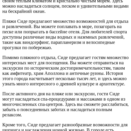
своим теплым климатом и кристально чистым морем. Здесь
можно насладиться солнцем, песком и удивительными видами
на бескрайний океан.
Пляжи Сиде предлагают множество возможностей для отдыха
и развлечений. Вы можете поплавать в море, позагорать на
песке или попрыгать в бассейне отеля. Для любителей спорта
доступны различные виды водных и наземных развлечений,
такие как виндсерфинг, парапланеризм и велосипедные
прогулки по побережью.
Помимо пляжного отдыха, Сиде предлагает гостям множество
интересных мест для посещения. Вы можете отправиться на
экскурсии по историческим достопримечательностям, таким
как амфитеатр, храм Аполлона и античные руины. История
этого города насчитывает несколько тысяч лет, и здесь можно
узнать много интересного о древней культуре и архитектуре.
После активного дня на пляже или экскурсии, гости Сиде
могут насладиться спа-процедурами и массажами в одном из
многочисленных спа-центров. Здесь вы сможете расслабиться,
забыть о повседневных заботах и насладиться полным
релаксом.
Кроме того, Сиде предлагает разнообразные возможности для
шопинга и наслаждения ночной жизнью. В городе есть