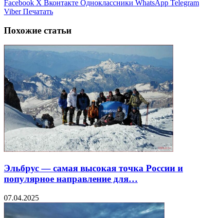
Facebook
X
Вконтакте
Одноклассники
WhatsApp
Telegram
Viber
Печатать
Похожие статьи
Эльбрус — самая высокая точка России и
популярное направление для…
07.04.2025