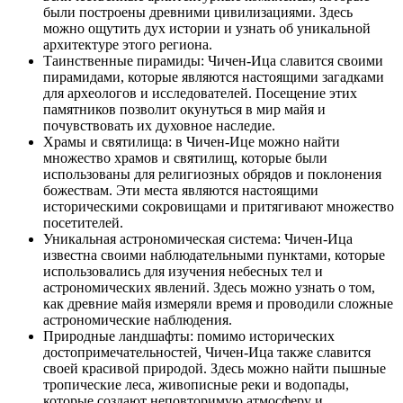
были построены древними цивилизациями. Здесь
можно ощутить дух истории и узнать об уникальной
архитектуре этого региона.
Таинственные пирамиды: Чичен-Ица славится своими
пирамидами, которые являются настоящими загадками
для археологов и исследователей. Посещение этих
памятников позволит окунуться в мир майя и
почувствовать их духовное наследие.
Храмы и святилища: в Чичен-Ице можно найти
множество храмов и святилищ, которые были
использованы для религиозных обрядов и поклонения
божествам. Эти места являются настоящими
историческими сокровищами и притягивают множество
посетителей.
Уникальная астрономическая система: Чичен-Ица
известна своими наблюдательными пунктами, которые
использовались для изучения небесных тел и
астрономических явлений. Здесь можно узнать о том,
как древние майя измеряли время и проводили сложные
астрономические наблюдения.
Природные ландшафты: помимо исторических
достопримечательностей, Чичен-Ица также славится
своей красивой природой. Здесь можно найти пышные
тропические леса, живописные реки и водопады,
которые создают неповторимую атмосферу и