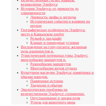
Величественный гигант Кавказа:
великолепие Эльбруса
История Эльбруса: от древности до
современности
Древность: мифы и легенды
Исторические события и влияние на
регион
Географические особенности Эльбруса:
место в Кавказском хребте
Рельеф и ландшафт
Климат и природные условия
Восхождение на гору-гиганта: желанная
цель альпинистов и.
Туристический потенциал горы Эльбрус:
многообразие маршрутов и.
Разнообразие маршрутов
Многообразие видов отдыха
Культурное наследие Эльбруса: памятники и
обычаи народов.
Памятники истории
Традиции и обычаи
Экологические проблемы на
величественном Эльбрусе: сохранение.
Опустынивание и эрозия почв
Угроза для животного мира