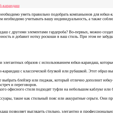
ой-карандаш
необходимо уметь правильно подобрать компаньонов для юбки-к
ом необходимо учитывать вашу индивидуальность, а также собл
даш с другими элементами гардероба? Во-первых, можно создать
ность и добавит нотку роскоши в ваш стиль. При этом не забудь
и элегантных образов с использованием юбки-карандаш, которы
-карандаш с классической блузкой или рубашкой. Этот образ выг
е выбрать блейзер или пиджак, который отлично дополнит юбку
стреч и переговоров.
кого офисного стиля подходят туфли на небольшом каблуке или
ссуары, такие как стильный пояс или аккуратные серьги. Они п
даш позволяет выглядеть стильно, элегантно и профессиональн