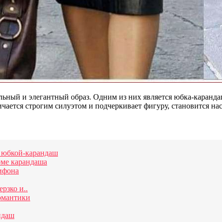
льный и элегантный образ. Одним из них является юбка-каранда
ичается строгим силуэтом и подчеркивает фигуру, становится н
й юбкой-карандаш
рме карандаша
ифона
рзко и..
омантики
ндаш