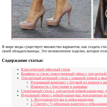
В мире моды существует множество вариантов, как создать сти
своей обладательницы. Это великолепное изделие, которое отл
Содержание статьи:
Классический офисный стиль
Комфорт и стиль: повседневный образ с элегантно
Элегантный вечерний стиль с изящной юбкой в фо
Роскошный комплект с блузкой из нежного ш
Изящность с блестками и камнями
Спортивный стиль с элегантной юбкой-карандаш: де
Идеальный образ с юбкой-карандаш: воплощение р
1. Воздушная блузка и юбка-карандаш
2. Свитер с V-образным вырезом и юбка-кара