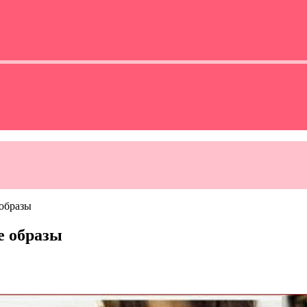
образы
е образы