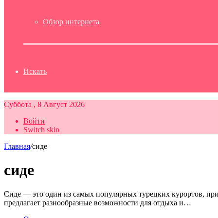
Обзор интернета
Искать
Суббота , 8 Август 2026
Войти
Switch skin
Главная
/
сиде
сиде
Сиде — это один из самых популярных турецких курортов, пр
предлагает разнообразные возможности для отдыха и…