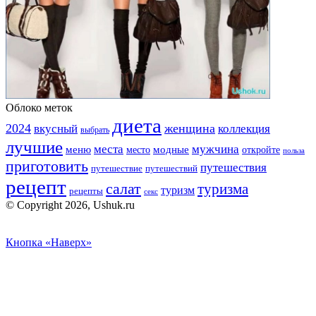
Облоко меток
диета
2024
вкусный
женщина
коллекция
выбрать
лучшие
места
мужчина
меню
модные
место
откройте
польза
приготовить
путешествия
путешествие
путешествий
рецепт
салат
туризма
туризм
рецепты
секс
© Copyright 2026, Ushuk.ru
Кнопка «Наверх»