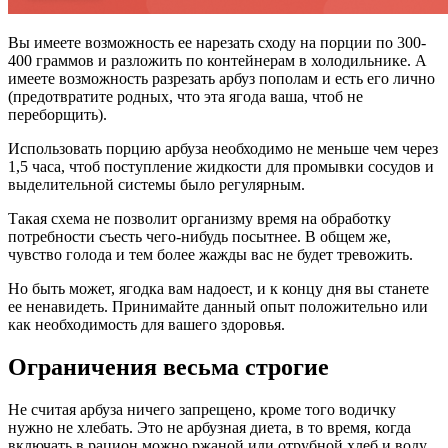
Вы имеете возможность ее нарезать сходу на порции по 300-
400 граммов и разложить по контейнерам в холодильнике. А
имеете возможность разрезать арбуз пополам и есть его лично
(предотвратите родных, что эта ягода ваша, чтоб не
переборщить).
Использовать порцию арбуза необходимо не меньше чем через
1,5 часа, чтоб поступление жидкости для промывки сосудов и
выделительной системы было регулярным.
Такая схема не позволит организму время на обработку
потребности съесть чего-нибудь посытнее. В общем же,
чувство голода и тем более жажды вас не будет тревожить.
Но быть может, ягодка вам надоест, и к концу дня вы станете
ее ненавидеть. Принимайте данный опыт положительно или
как необходимость для вашего здоровья.
Ограничения весьма строгие
Не считая арбуза ничего запрещено, кроме того водичку
нужно не хлебать. Это не арбузная диета, в то время, когда
включать в рацион можно ржаной или отрубной хлеб и воду.