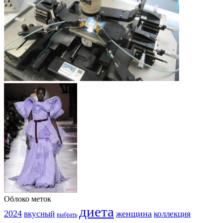
Облоко меток
диета
2024
вкусный
женщина
коллекция
выбрать