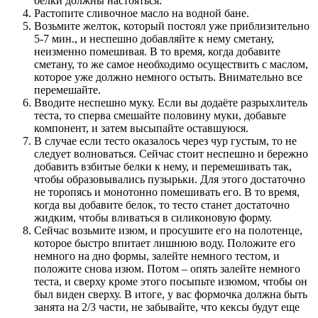
белки должны настояться.
Растопите сливочное масло на водной бане.
Возьмите желток, который постоял уже приблизительно
5-7 мин., и неспешно добавляйте к нему сметану,
неизменно помешивая. В то время, когда добавите
сметану, то же самое необходимо осуществить с маслом,
которое уже должно немного остыть. Внимательно все
перемешайте.
Вводите неспешно муку. Если вы додаёте разрыхлитель
теста, то сперва смешайте половину муки, добавьте
компонент, и затем высыпайте оставшуюся.
В случае если тесто оказалось через чур густым, то не
следует волноваться. Сейчас стоит неспешно и бережно
добавить взбитые белки к нему, и перемешивать так,
чтобы образовывались пузырьки. Для этого достаточно
не торопясь и монотонно помешивать его. В то время,
когда вы добавите белок, то тесто станет достаточно
жидким, чтобы вливаться в силиконовую форму.
Сейчас возьмите изюм, и просушите его на полотенце,
которое быстро впитает лишнюю воду. Положите его
немного на дно формы, залейте немного тестом, и
положите снова изюм. Потом – опять залейте немного
теста, и сверху кроме этого посыпьте изюмом, чтобы он
был виден сверху. В итоге, у вас формочка должна быть
занята на 2/3 части, не забывайте, что кексы будут еще