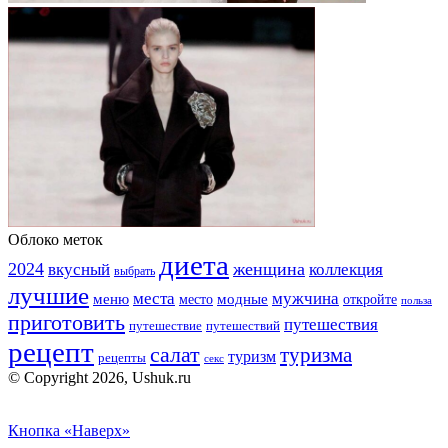
Облоко меток
диета
2024
вкусный
женщина
коллекция
выбрать
лучшие
места
мужчина
меню
модные
место
откройте
польза
приготовить
путешествия
путешествие
путешествий
рецепт
салат
туризма
туризм
рецепты
секс
© Copyright 2026, Ushuk.ru
Кнопка «Наверх»