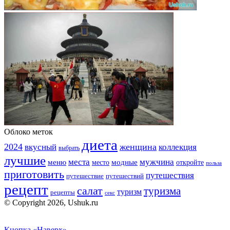
Облоко меток
диета
2024
вкусный
женщина
коллекция
выбрать
лучшие
места
мужчина
меню
модные
место
откройте
польза
приготовить
путешествия
путешествие
путешествий
рецепт
салат
туризма
туризм
рецепты
секс
© Copyright 2026, Ushuk.ru
Кнопка «Наверх»