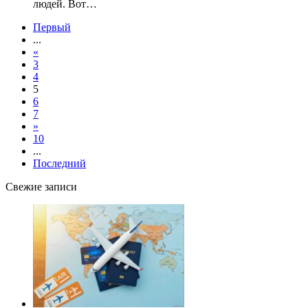
людей. Вот…
Первый
...
«
3
4
5
6
7
»
10
...
Последний
Свежие записи