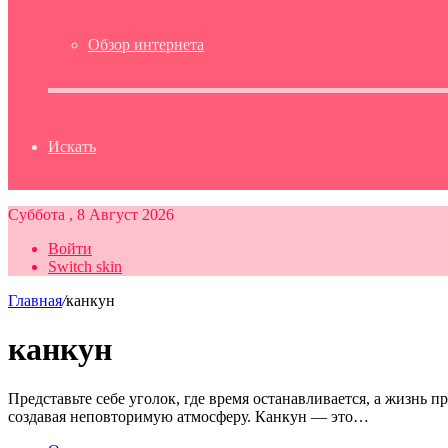
Обзор интернета
Искать
Суббота , 8 Август 2026
Войти
Switch skin
Главная
/
канкун
канкун
Представьте себе уголок, где время останавливается, а жизнь 
создавая неповторимую атмосферу. Канкун — это…