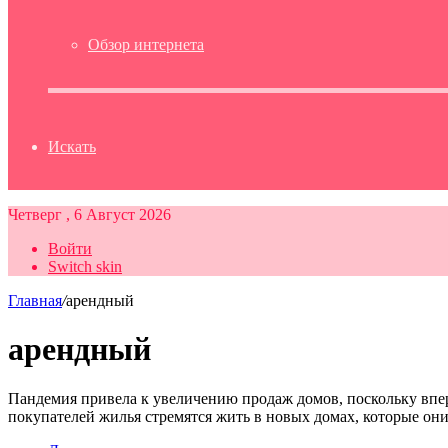
Обзор интернета
Искать
Четверг , 6 Август 2026
Войти
Switch skin
Главная
/
арендный
арендный
Пандемия привела к увеличению продаж домов, поскольку вп
покупателей жилья стремятся жить в новых домах, которые он