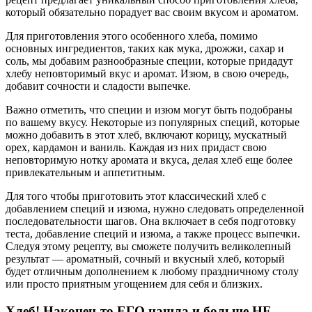
который обязательно порадует вас своим вкусом и ароматом.
Для приготовления этого особенного хлеба, помимо
основных ингредиентов, таких как мука, дрожжи, сахар и
соль, мы добавим разнообразные специи, которые придадут
хлебу неповторимый вкус и аромат. Изюм, в свою очередь,
добавит сочности и сладости выпечке.
Важно отметить, что специи и изюм могут быть подобраны
по вашему вкусу. Некоторые из популярных специй, которые
можно добавить в этот хлеб, включают корицу, мускатный
орех, кардамон и ваниль. Каждая из них придаст свою
неповторимую нотку аромата и вкуса, делая хлеб еще более
привлекательным и аппетитным.
Для того чтобы приготовить этот классический хлеб с
добавлением специй и изюма, нужно следовать определенной
последовательности шагов. Она включает в себя подготовку
теста, добавление специй и изюма, а также процесс выпечки.
Следуя этому рецепту, вы сможете получить великолепный
результат — ароматный, сочный и вкусный хлеб, который
будет отличным дополнением к любому праздничному столу
или просто приятным угощением для себя и близких.
Хлеб! Наконец-то ЕГО нашла и больше НЕ