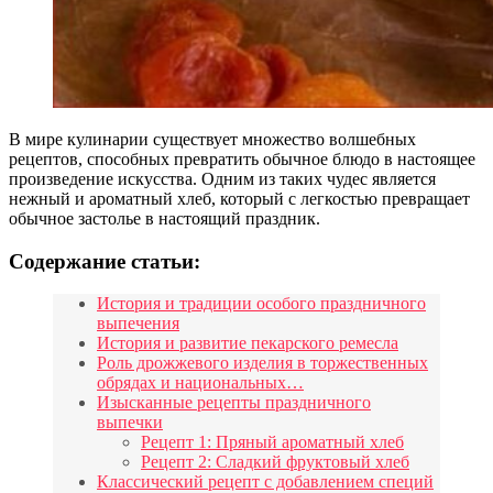
В мире кулинарии существует множество волшебных
рецептов, способных превратить обычное блюдо в настоящее
произведение искусства. Одним из таких чудес является
нежный и ароматный хлеб, который с легкостью превращает
обычное застолье в настоящий праздник.
Содержание статьи:
История и традиции особого праздничного
выпечения
История и развитие пекарского ремесла
Роль дрожжевого изделия в торжественных
обрядах и национальных…
Изысканные рецепты праздничного
выпечки
Рецепт 1: Пряный ароматный хлеб
Рецепт 2: Сладкий фруктовый хлеб
Классический рецепт с добавлением специй