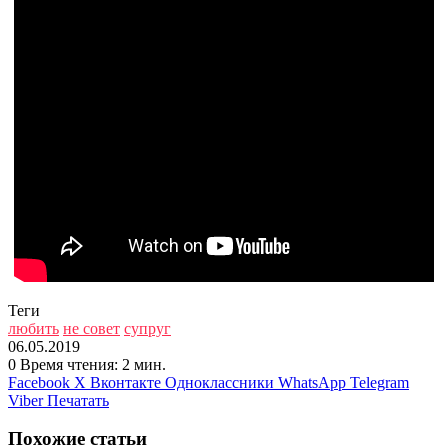
Теги
любить
не совет
супруг
06.05.2019
0
Время чтения: 2 мин.
Facebook
X
Вконтакте
Одноклассники
WhatsApp
Telegram
Viber
Печатать
Похожие статьи