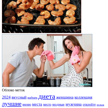
Облоко меток
диета
2024
вкусный
женщина
коллекция
выбрать
лучшие
места
мужчина
меню
модные
место
откройте
польза