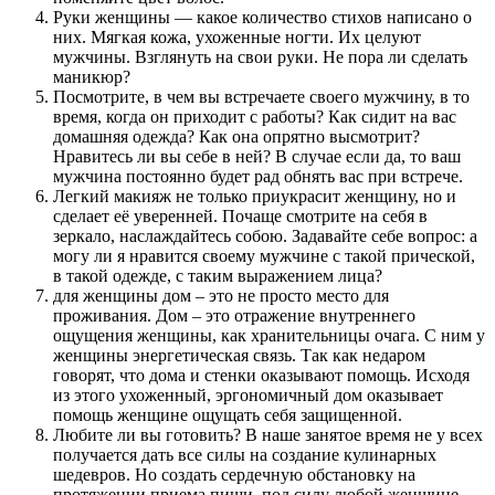
Руки женщины — какое количество стихов написано о
них. Мягкая кожа, ухоженные ногти. Их целуют
мужчины. Взглянуть на свои руки. Не пора ли сделать
маникюр?
Посмотрите, в чем вы встречаете своего мужчину, в то
время, когда он приходит с работы? Как сидит на вас
домашняя одежда? Как она опрятно высмотрит?
Нравитесь ли вы себе в ней? В случае если да, то ваш
мужчина постоянно будет рад обнять вас при встрече.
Легкий макияж не только приукрасит женщину, но и
сделает её уверенней. Почаще смотрите на себя в
зеркало, наслаждайтесь собою. Задавайте себе вопрос: а
могу ли я нравится своему мужчине с такой прической,
в такой одежде, с таким выражением лица?
для женщины дом – это не просто место для
проживания. Дом – это отражение внутреннего
ощущения женщины, как хранительницы очага. С ним у
женщины энергетическая связь. Так как недаром
говорят, что дома и стенки оказывают помощь. Исходя
из этого ухоженный, эргономичный дом оказывает
помощь женщине ощущать себя защищенной.
Любите ли вы готовить? В наше занятое время не у всех
получается дать все силы на создание кулинарных
шедевров. Но создать сердечную обстановку на
протяжении приема пищи, под силу любой женщине.