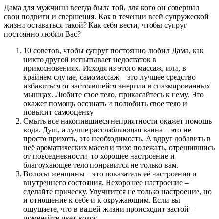
Дама для мужчины всегда была той, для кого он совершал
свои подвиги и свершения. Как в течении всей супружеской
жизни оставаться такой? Как себя вести, чтобы супруг
постоянно любил Вас?
10 советов, чтобы супруг постоянно любил Дама, как
никто другой испытывает недостаток в
прикосновениях. Исходя из этого массаж, или, в
крайнем случае, самомассаж – это лучшее средство
избавиться от застоявшейся энергии в спазмированных
мышцах. Любите свое тело, прикасайтесь к нему. Это
окажет помощь осознать и полюбить свое тело и
повысит самооценку
Смыть все накопившиеся неприятности окажет помощь
вода. Душ, а лучше расслабляющая ванна – это не
просто прихоть, это необходимость. А вдруг добавить в
неё ароматических масел и тихо полежать, отрешившись
от повседневности, то хорошее настроение и
благоухающее тело понравится не только вам.
Волосы женщины – это показатель её настроения и
внутреннего состояния. Нехорошее настроение –
сделайте прическу. Улучшится не только настроение, но
и отношение к себе и к окружающим. Если вы
ощущаете, что в вашей жизни происходит застой –
поменяйте цвет волос.