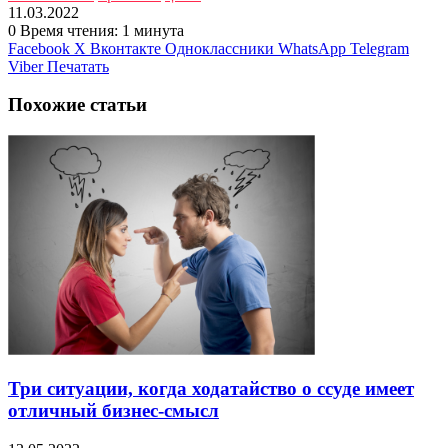
11.03.2022
0
Время чтения: 1 минута
Facebook
X
Вконтакте
Одноклассники
WhatsApp
Telegram
Viber
Печатать
Похожие статьи
Три ситуации, когда ходатайство о ссуде имеет
отличный бизнес-смысл