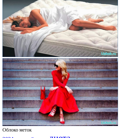
Облоко меток
диета