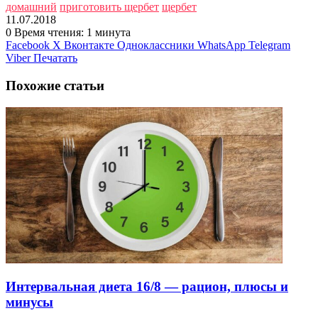
домашний
приготовить щербет
щербет
11.07.2018
0
Время чтения: 1 минута
Facebook
X
Вконтакте
Одноклассники
WhatsApp
Telegram
Viber
Печатать
Похожие статьи
Интервальная диета 16/8 — рацион, плюсы и
минусы