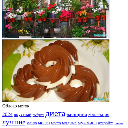
Облоко меток
диета
2024
вкусный
женщина
коллекция
выбрать
лучшие
места
мужчина
меню
модные
место
откройте
польза