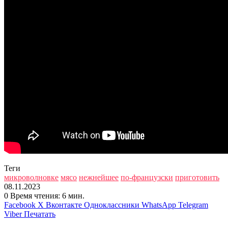
Теги
микроволновке
мясо
нежнейшее
по-французски
приготовить
08.11.2023
0
Время чтения: 6 мин.
Facebook
X
Вконтакте
Одноклассники
WhatsApp
Telegram
Viber
Печатать