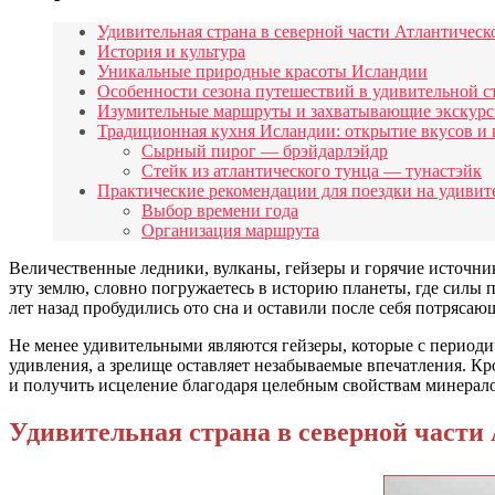
Удивительная страна в северной части Атлантическ
История и культура
Уникальные природные красоты Исландии
Особенности сезона путешествий в удивительной с
Изумительные маршруты и захватывающие экскурси
Традиционная кухня Исландии: открытие вкусов и 
Сырный пирог — брэйдарлэйдр
Стейк из атлантического тунца — тунастэйк
Практические рекомендации для поездки на удивит
Выбор времени года
Организация маршрута
Величественные ледники, вулканы, гейзеры и горячие источн
эту землю, словно погружаетесь в историю планеты, где силы
лет назад пробудились ото сна и оставили после себя потряса
Не менее удивительными являются гейзеры, которые с периоди
удивления, а зрелище оставляет незабываемые впечатления. Кр
и получить исцеление благодаря целебным свойствам минерало
Удивительная страна в северной части