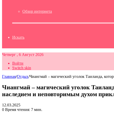
Обзор интернета
Искать
Четверг , 6 Август 2026
Войти
Switch skin
Главная
/
Отдых
/
Чиангмай – магический уголок Таиланда, кот
Чиангмай – магический уголок Таилан
наследием и неповторимым духом прик
12.03.2025
0
Время чтения: 7 мин.