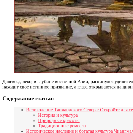
Далеко-далеко, в глубине восточной Азии, раскинулся удивите
находит свое истинное призвание, а глаза открываются на див
Содержание статьи:
Великолепие Таиландского Севера: Откройте для се
История и культура
Природные красоты
Традиционные ремесла
Историческое наследие и богатая культура Чиангма