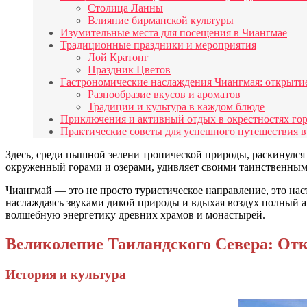
Столица Ланны
Влияние бирманской культуры
Изумительные места для посещения в Чиангмае
Традиционные праздники и мероприятия
Лой Кратонг
Праздник Цветов
Гастрономические наслаждения Чиангмая: открыти
Разнообразие вкусов и ароматов
Традиции и культура в каждом блюде
Приключения и активный отдых в окрестностях го
Практические советы для успешного путешествия в
Здесь, среди пышной зелени тропической природы, раскинулс
окруженный горами и озерами, удивляет своими таинственным
Чиангмай — это не просто туристическое направление, это нас
наслаждаясь звуками дикой природы и вдыхая воздух полный ар
волшебную энергетику древних храмов и монастырей.
Великолепие Таиландского Севера: Отк
История и культура