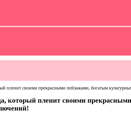
орый пленит своими прекрасными пейзажами, богатым культурн
да, который пленит своими прекрасным
лючений!