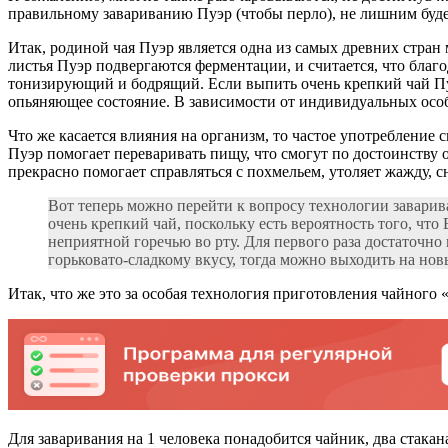
правильному завариванию Пуэр (чтобы перло), не лишним буде
Итак, родиной чая Пуэр является одна из самых древних стран 
листья Пуэр подвергаются ферментации, и считается, что благ
тонизирующий и бодрящий. Если выпить очень крепкий чай Пуэ
опьяняющее состояние. В зависимости от индивидуальных особ
Что же касается влияния на организм, то частое употребление с
Пуэр помогает переваривать пищу, что смогут по достоинству оц
прекрасно помогает справляться с похмельем, утоляет жажду, 
Вот теперь можно перейти к вопросу технологии заварива
очень крепкий чай, поскольку есть вероятность того, чт
неприятной горечью во рту. Для первого раза достаточно
горьковато-сладкому вкусу, тогда можно выходить на новы
Итак, что же это за особая технология приготовления чайного 
Для заваривания на 1 человека понадобится чайник, два стакана