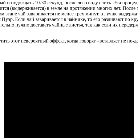
чай и подождать 10-30 секунд, после чего воду слить. Эта проце
нится (выдерживается) в земле на протяжении многих лет. После
 этапе чай заваривается не менее трех минут, а лучше выдержат
 Пуэр. Если чай заваривается в чайнике, то его разливают по к
ательно нужно доставать чайные листья, так как если их передер
ить этот невероятный эффект, когда говорят «вставляет не по-