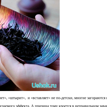
рет», «штырит», и «вставляет» не по-детски, многие загораются 
елаемого эффекта. А причина тому кроется в неправильном зава