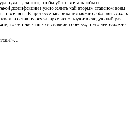
дура нужна для того, чтобы убить все микробы и
 такой дезинфекции нужно залить чай вторым стаканом воды,
ь и все пять. В процессе заваривания можно добавлять сахар.
ружкам, а оставшуюся заварку используют в следующий раз.
жать, то они насытят чай сильной горечью, и его невозможно
детски!»…