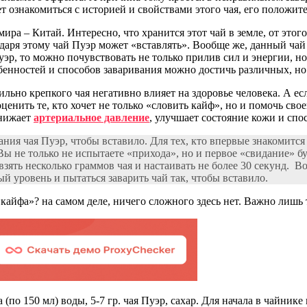
т ознакомиться с историей и свойствами этого чая, его положи
мира – Китай. Интересно, что хранится этот чай в земле, от это
одаря этому чай Пуэр может «вставлять». Вообще же, данный чай
р, то можно почувствовать не только прилив сил и энергии, но
енностей и способов заваривания можно достичь различных, но 
ильно крепкого чая негативно влияет на здоровье человека. А есл
енить те, кто хочет не только «словить кайф», но и помочь свое
снижает
артериальное давление
, улучшает состояние кожи и сп
ния чая Пуэр, чтобы вставило. Для тех, кто впервые знакомится 
о Вы не только не испытаете «прихода», но и первое «свидание»
 взять несколько граммов чая и настаивать не более 30 секунд.
й уровень и пытаться заварить чай так, чтобы вставило.
«кайфа»? на самом деле, ничего сложного здесь нет. Важно лишь 
 (по 150 мл) воды, 5-7 гр. чая Пуэр, сахар. Для начала в чайнике