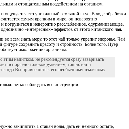
тельным и отрицательным воздействием на организм.
го и ощущается его уникальный земляной вкус. В ходе обработки
 считается самым крепким в мире, он невероятно
 и погрузиться в невероятно расслабленное, одурманивающее,
однозначно «интересных» эффектов от этого китайского чая.
и во всем знать меру, то этот чай только укрепит здоровье. Чай
й фигуре сохранить красоту и стройность. Более того, Пуэр
особствует омоложению организма.
с этим напитком, не рекомендуется сразу заваривать
 будет испорчено головокружением, тошнотой и
 Вот когда Вы привыкнете к его необычному земляному
только четко соблюдать все инструкции:
 нужно закипятить 1 стакан воды, дать ей немного остыть,