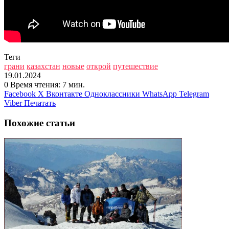
Теги
грани
казахстан
новые
открой
путешествие
19.01.2024
0
Время чтения: 7 мин.
Facebook
X
Вконтакте
Одноклассники
WhatsApp
Telegram
Viber
Печатать
Похожие статьи