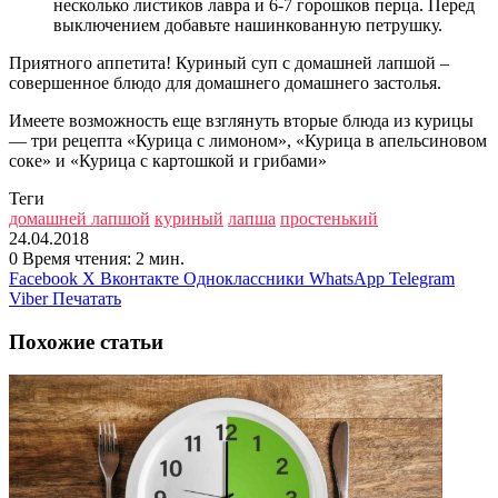
несколько листиков лавра и 6-7 горошков перца. Перед
выключением добавьте нашинкованную петрушку.
Приятного аппетита! Куриный суп с домашней лапшой –
совершенное блюдо для домашнего домашнего застолья.
Имеете возможность еще взглянуть вторые блюда из курицы
— три рецепта «Курица с лимоном», «Курица в апельсиновом
соке» и «Курица с картошкой и грибами»
Теги
домашней лапшой
куриный
лапша
простенький
24.04.2018
0
Время чтения: 2 мин.
Facebook
X
Вконтакте
Одноклассники
WhatsApp
Telegram
Viber
Печатать
Похожие статьи