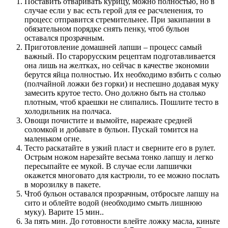
Поставить отваривать курицу, можно полностью, но в
случае если у вас есть герой для ее расчленения, то
процесс отправится стремительнее. При закипании в
обязательном порядке снять пенку, чтоб бульон
оставался прозрачным.
Приготовление домашней лапши – процесс самый
важный. По старорусским рецептам подготавливается
она лишь на желтках, но сейчас в качестве экономии
берутся яйца полностью. Их необходимо взбить с солью
(полчайной ложки без горки) и неспешно додавая муку
замесить крутое тесто. Оно должно быть на столько
плотным, чтоб краешки не слипались. Пошлите тесто в
холодильник на полчаса.
Овощи почистите и вымойте, нарежьте средней
соломкой и добавьте в бульон. Пускай томится на
маленьком огне.
Тесто раскатайте в узкий пласт и сверните его в рулет.
Острым ножом нарезайте весьма тонко лапшу и легко
пересыпайте ее мукой. В случае если лапшички
окажется многовато для кастрюли, то ее можно послать
в морозилку в пакете.
Чтоб бульон оставался прозрачным, отбросьте лапшу на
сито и облейте водой (необходимо смыть лишнюю
муку). Варите 15 мин..
За пять мин. До готовности влейте ложку масла, киньте