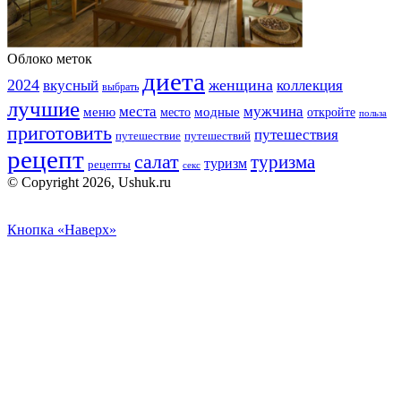
Облоко меток
диета
2024
вкусный
женщина
коллекция
выбрать
лучшие
места
мужчина
меню
модные
место
откройте
польза
приготовить
путешествия
путешествие
путешествий
рецепт
салат
туризма
туризм
рецепты
секс
© Copyright 2026, Ushuk.ru
Кнопка «Наверх»