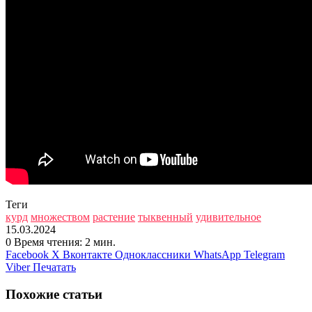
Теги
курд
множеством
растение
тыквенный
удивительное
15.03.2024
0
Время чтения: 2 мин.
Facebook
X
Вконтакте
Одноклассники
WhatsApp
Telegram
Viber
Печатать
Похожие статьи