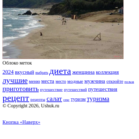
Облоко меток
диета
2024
вкусный
женщина
коллекция
выбрать
лучшие
места
мужчина
меню
модные
место
откройте
польза
приготовить
путешествия
путешествие
путешествий
рецепт
салат
туризма
туризм
рецепты
секс
© Copyright 2026, Ushuk.ru
Кнопка «Наверх»