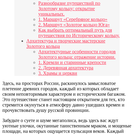
Разнообразие путешествий по
Золотому кольцу: открытие
уникальных.
1. Маршрут «Серебряное кольцо»
2. Маршрут «Золотое кольцо Юга»
Как выбрать оптимальный путь для
путешествия по Историческому кольцу.
Архитектура и творческие мастерские
Золотого кольца
Архитектурные особенности городов
Золотого кольца: отражение истории.
1. Кремли и старинные крепости
2. Деревянная архитектура
3. Храмы и церкви
Здесь, на просторах России, раскинулось замысловатое
плетение древних городов, каждый из которых обладает
своим неповторимым характером и историческим багажом.
Это путешествие станет настоящим открытием для тех, кто
стремится окунуться в атмосферу давно ушедших времен и
прочувствовать душу русской провинции.
Забудьте о суете и шуме мегаполиса, ведь здесь вас ждут
уютные улочки, окутанные таинственным мраком, и мощеные
площади, на которых ощущается пульсация веков. Каждый