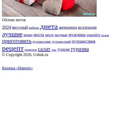
Облоко меток
диета
2024
вкусный
женщина
коллекция
выбрать
лучшие
места
мужчина
меню
модные
место
откройте
польза
приготовить
путешествия
путешествие
путешествий
рецепт
салат
туризма
туризм
рецепты
секс
© Copyright 2026, Ushuk.ru
Кнопка «Наверх»