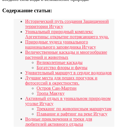
Содержание статьи:
Исторический путь создания Защищенной
территории Игуасу
Уникальный природный комплекс
Аргентины: открытие потрясающего чуда.
Природные чудеса уникального
национального заповедника Игуасу
Величественные каскады и многообразие
растений и животных
Великолепные каскады
Богатство флоры и фауны
Удивительный маршрут в сердце водопадов
Лучшие места для пеших прогулок и
фотосессий в окрестностях.
Остров Сан-Мартин
Тропа Макуку
Активный отдых в уникальном природном
уголке Игуасу
Треккинг по живописным маршрутам
Плавание и рафтинг на реке Игуасу
Водные приключения и треки для
любителей активного отдыха