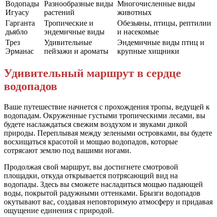
Водопады
Разнообразные виды
Многочисленные виды
Игуасу
растений
животных
Гарганта
Тропические и
Обезьяны, птицы, рептилии
дьябло
эндемичные виды
и насекомые
Трез
Удивительные
Эндемичные виды птиц и
Эрманас
пейзажи и ароматы
крупные хищники
Удивительный маршрут в сердце
водопадов
Ваше путешествие начнется с прохождения тропы, ведущей к
водопадам. Окруженные густыми тропическими лесами, вы
будете наслаждаться свежим воздухом и звуками дикой
природы. Переплывая между зелеными островками, вы будете
восхищаться красотой и мощью водопадов, которые
сотрясают землю под вашими ногами.
Продолжая свой маршрут, вы достигнете смотровой
площадки, откуда открывается потрясающий вид на
водопады. Здесь вы сможете насладиться мощью падающей
воды, покрытой радужными оттенками. Брызги водопадов
окутывают вас, создавая неповторимую атмосферу и придавая
ощущение единения с природой.