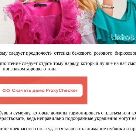
му следует предпочесть оттенки бежевого, розового, бирюзового
очтение следует отдать тому наряду, который лучше на вас смот
я признаком хорошего тона.
бувь и сумочку, которые должны гармонировать с платьем или к
сердствовать, ведь неправильно подобранные украшения могут 
це прекрасного пола удастся завоевать внимание публики и при