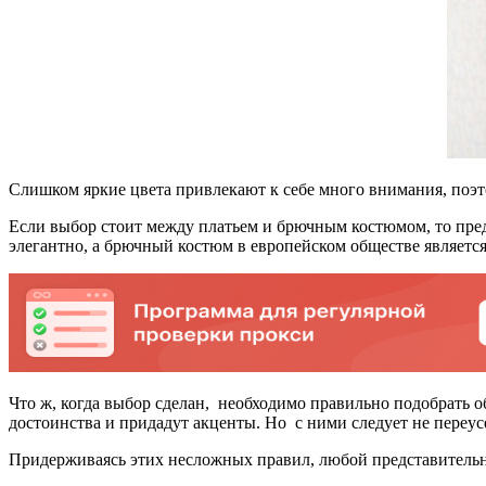
Слишком яркие цвета привлекают к себе много внимания, поэто
Если выбор стоит между платьем и брючным костюмом, то предп
элегантно, а брючный костюм в европейском обществе являетс
Что ж, когда выбор сделан, необходимо правильно подобрать о
достоинства и придадут акценты. Но с ними следует не переу
Придерживаясь этих несложных правил, любой представительни