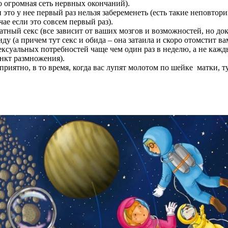
 огромная сеть нервных окончаний).
 это у нее первый раз нельзя забеременеть (есть такие неповто
ае если это совсем первый раз).
тный секс (все зависит от ваших мозгов и возможностей, но док
у (а причем тут секс и обида – она затаила и скоро отомстит ва
ксуальных потребностей чаще чем один раз в неделю, а не кажды
инкт размножения).
 приятно, в то время, когда вас лупят молотом по шейке матки, 