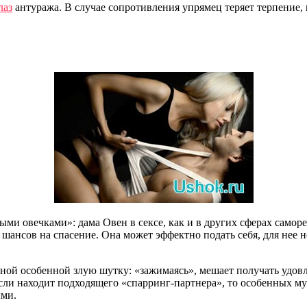
лаз
антуража. В случае сопротивления упрямец теряет терпение, н
и овечками»: дама Овен в сексе, как и в других сферах саморе
 шансов на спасение. Она может эффектно подать себя, для нее н
нной особенной злую шутку: «зажимаясь», мешает получать удо
сли находит подходящего «спарринг-партнера», то особенных мук
ыми.