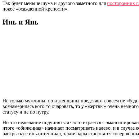
Так будет меньше шума и другого заметного для
посторонних г
покое «осажденной крепости».
Инь и Янь
Не только мужчины, но и женщины предстают совсем не «бедным
вознамерилась кого-то очаровать, то у «жертвы» очень немного
статусу и не по нутру.
Но это нежелание подчиняться часто играется с эмансипирова
итоге «обиженная» начинает посматривать налево, и в случае е
раскрыть ее инь-потенциал, такие пары становятся совершенн