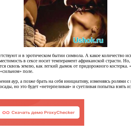
ствуют и в эротическом бытии символа. А какое количество искр
местимость в сексе носит темперамент африканской страсти. Но
ятся сквозь землю, как легкий дымок от придорожного костерка.
 «сильном» поле.
ния аур, а позже брать на себя инициативу, изменяясь ролями 
осады, но это будет «нетерпеливая» и суетливая попытка взять и