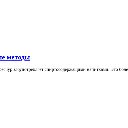
ые методы
чересчур злоупотребляет спиртосодержащими напитками. Это бол