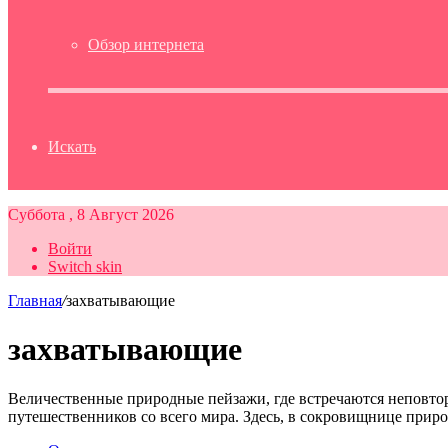
Обзор интернета
Искать
Суббота , 8 Август 2026
Войти
Switch skin
Главная
/
захватывающие
захватывающие
Величественные природные пейзажи, где встречаются неповто
путешественников со всего мира. Здесь, в сокровищнице при