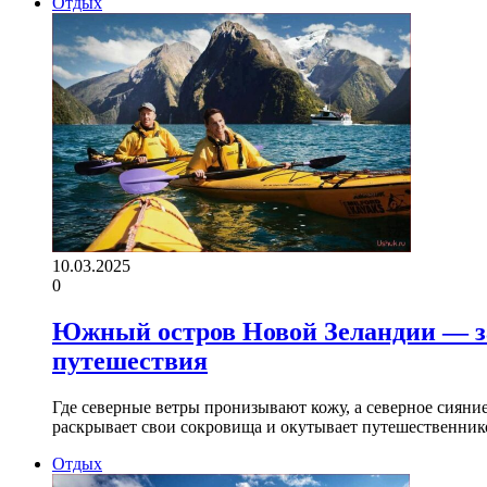
Отдых
10.03.2025
0
Южный остров Новой Зеландии — з
путешествия
Где северные ветры пронизывают кожу, а северное сияни
раскрывает свои сокровища и окутывает путешественни
Отдых