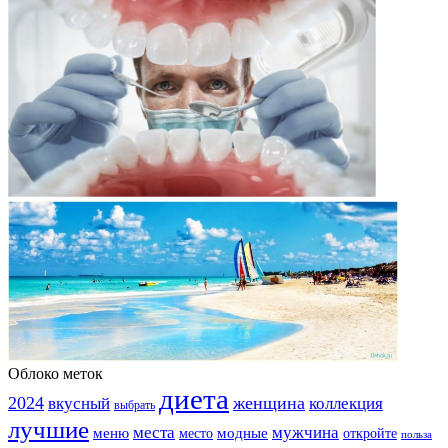
Облоко меток
диета
2024
вкусный
женщина
коллекция
выбрать
лучшие
места
мужчина
меню
модные
место
откройте
польза