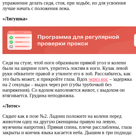
упражнение делать сидя, стоя, при ходьбе, но для усвоения
лучше начать с положения лежа.
«Лягушка»
Сидя на стуле, чтоб ноги образовали прямой угол и колени
были на ширине плеч, упритесь локтям в ноги. Кулак левой
руки обхватите правой и уткните его в лоб. Расслабьтесь, как
это быть может, и прикройте глаза. Вдох
через нос
– задержка
на 2 секунды – выдох через рот (губы трубочкой без
напряжения). Со вдохом наполняется живот, с выдохом он
втягивается. Грудина неподвижна.
«Лотос»
Сядьте как в позе №2. Ладони положите на колени перед
животом одну на другую (женщины правую на левую,
мужчины напротив). Прямая спина, плечи расслаблены, глаза
закрыты и кончик языка касается неба. Дышим в три подхода: