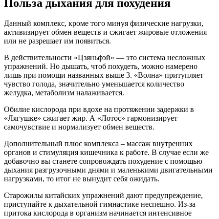
Польза дыхания для похудения
Данный комплекс, кроме того минуя физические нагрузки,
активизирует обмен веществ и сжигает жировые отложения
или не разрешает им появиться.
В действительности «Цзяньфэй» — это система несложных
упражнений. Но дышать, чтоб похудеть, можно намерено
лишь при помощи названных выше 3. «Волна» притупляет
чувство голода, значительно уменьшается количество
желудка, метаболизм налаживается.
Обилие кислорода при вдохе на протяжении задержки в
«Лягушке» сжигает жир. А «Лотос» гармонизирует
самочувствие и нормализует обмен веществ.
Дополнительный плюс комплекса – массаж внутренних
органов и стимуляция кишечника к работе. В случае если же
добавочно вы станете сопровождать похудение с помощью
дыхания разгрузочными днями и маленькими двигательными
нагрузками, то итог не вынудит себя ожидать.
Старожилы китайских упражнений дают предупреждение,
приступайте к дыхательной гимнастике неспешно. Из-за
притока кислорода в организм начинается интенсивное