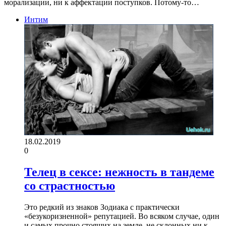
морализации, ни к аффектации поступков. Потому-то…
Интим
18.02.2019
0
Телец в сексе: нежность в тандеме
со страстностью
Это редкий из знаков Зодиака с практически
«безукоризненной» репутацией. Во всяком случае, один
и самых прочно стоящих на земле, не склонных ни к