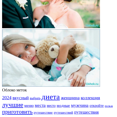
Облоко меток
диета
2024
вкусный
женщина
коллекция
выбрать
лучшие
места
мужчина
меню
модные
место
откройте
польза
приготовить
путешествия
путешествие
путешествий