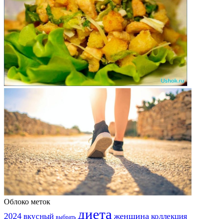
Облоко меток
диета
2024
вкусный
женщина
коллекция
выбрать