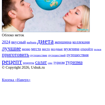
Облоко меток
диета
2024
вкусный
женщина
коллекция
выбрать
лучшие
места
мужчина
меню
модные
место
откройте
польза
приготовить
путешествия
путешествие
путешествий
рецепт
салат
туризма
туризм
рецепты
секс
© Copyright 2026, Ushuk.ru
Кнопка «Наверх»