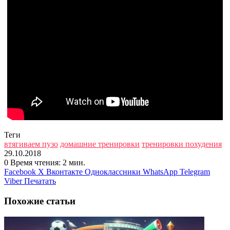
Теги
втягиваем пузо
домашние тренировки
тренировки похудения
29.10.2018
0
Время чтения: 2 мин.
Facebook
X
Вконтакте
Одноклассники
WhatsApp
Telegram
Viber
Печатать
Похожие статьи