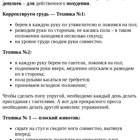
девушек
–
для
действенного
похудения
.
Корректируем грудь — Техника №1:
берем в каждую руку по утяжелителю и ложимся на пол;
разводим руки по сторонам, не касаясь пола – в таком
положении находимся несколько секунд;
на уровне груди сводим руки совместно.
Техника №2:
в каждую руку берем по гантели, ложимся на пол;
поднимаем руки вверх, медленно опускаем и разводим
их в стороны;
пола руками касаться не требуется;
принимаем исходное положение;
Чтобы сделать попу упругой, необходимо каждый день делать
приседания с гантелями. А вот для прекрасного пресса
необходимо делать другой комплекс упражнений.
Техника № 1 — плоский животик:
сядьте на стул и сведите ноги совместно, вытянув
вперед;
груз-утяжелитель положите на щиколотки; вдох –