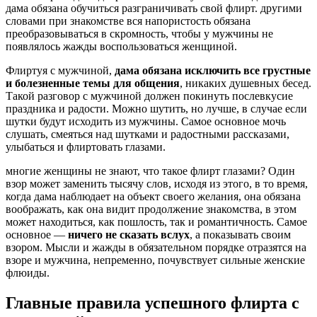
дама обязана обучиться разграничивать свой флирт. другими
словами при знакомстве вся напористость обязана
преобразовываться в скромность, чтобы у мужчины не
появлялось жажды воспользоваться женщиной.
Флиртуя с мужчиной,
дама обязана исключить все грустные
и болезненные темы для общения
, никаких душевных бесед.
Такой разговор с мужчиной должен покинуть послевкусие
праздника и радости. Можно шутить, но лучше, в случае если
шутки будут исходить из мужчины. Самое основное мочь
слушать, смеяться над шутками и радостными рассказами,
улыбаться и флиртовать глазами.
многие женщины не знают, что такое флирт глазами? Один
взор может заменить тысячу слов, исходя из этого, в то время,
когда дама наблюдает на объект своего желания, она обязана
воображать, как она видит продолжение знакомства, в этом
может находиться, как пошлость, так и романтичность. Самое
основное —
ничего не сказать вслух
, а показывать своим
взором. Мысли и жажды в обязательном порядке отразятся на
взоре и мужчина, непременно, почувствует сильные женские
флюиды.
Главные правила успешного флирта с