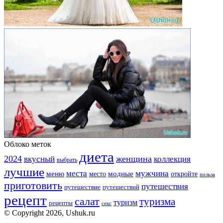
Облоко меток
диета
2024
вкусный
женщина
коллекция
выбрать
лучшие
места
мужчина
меню
модные
место
откройте
польза
приготовить
путешествия
путешествие
путешествий
рецепт
салат
туризма
туризм
рецепты
секс
© Copyright 2026, Ushuk.ru