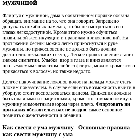
мужчиной
Флиртуя с мужчиной, дама в обязательном порядке обязана
обращать внимание на то, что она говорит. Запрещено
допускать похабных намеков, чтобы не смотреться в его
глазах легкодоступной. Кроме этого нужно обучиться
правильной жестикуляции и правилам прикосновений. На
протяжении беседы можно легко прикоснуться к руке
мужчины, но прикосновение не должно быть долгим,
достаточно нескольких секунд. Легкое прикосновение станет
знаком симпатии. Улыбка, взор в глаза и вниз являются
неотъемлемым элементом любого флирта, можно кроме этого
прикасаться к волосам, но также недолго.
Долгое накручивание локонов волос на пальцы может стать
плохим показателем. В случае если есть возможность выйти в
уборную стоит воспользоваться шансом. Движения должны
быть плавными и грациозными, кроме этого можно окинуть
мужчину мимолетным взором через плечо.
Флиртовать ни
при каких обстоятельствах не поздно
, самое основное
помнить о женственности и обаянии.
Как свести с ума мужчину | Основные правила
как свести мужчину с ума