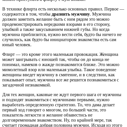
В технике флирта есть несколько основных правил. Первое —
содержится в том, чтобы
дразнить мужчину
. Мужчина
должен заметить желание быть с ним рядом это можно
продемонстрировать нередкими взорами в его сторону,
улыбкой а также закусыванием нижней губы. Но когда
мужчина приблизится, нужно вести себя, будто бы ничего не
случилось, как будто бы инициатором знакомства есть сам
юный человек.
Флирт — это кроме этого маленькая провокация. Женщина
может заигрывать с юношей так, чтобы он до конца не
понимал, намеков о жажде познакомится ближе. Это можно
мимолетный взор или маленькая улыбка. Такое поведение
женщины введет мужчину в смятение, и в следствии, как
показывает опыт, мужчина все же решится познакомиться с
загадочной незнакомкой.
Для тех женщин, каковые не ждут первого шага от мужчины
и подходят знакомиться с мужчинами первыми, нужно
выработать определенную стратегию. То, что дама делает
первый ход говорит о многом, по большей части, это
показатель легкости и желание обзавестись не
долговременным знакомством. Ну, по крайней мере, так
считает громадная добрая половина мужчин. Исходя из этого