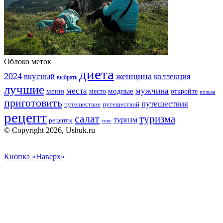
Облоко меток
диета
2024
вкусный
женщина
коллекция
выбрать
лучшие
места
мужчина
меню
модные
место
откройте
польза
приготовить
путешествия
путешествие
путешествий
рецепт
салат
туризма
туризм
рецепты
секс
© Copyright 2026, Ushuk.ru
Кнопка «Наверх»