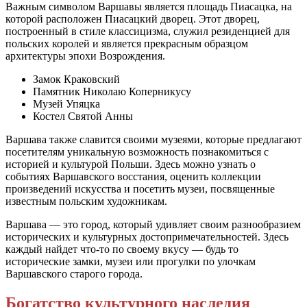
Важным символом Варшавы является площадь Пиасацка, на
которой расположен Пиасацкий дворец. Этот дворец,
построенный в стиле классицизма, служил резиденцией для
польских королей и является прекрасным образцом
архитектуры эпохи Возрождения.
Замок Краковский
Памятник Николаю Коперникусу
Музей Упяцка
Костел Святой Анны
Варшава также славится своими музеями, которые предлагают
посетителям уникальную возможность познакомиться с
историей и культурой Польши. Здесь можно узнать о
событиях Варшавского восстания, оценить коллекции
произведений искусства и посетить музеи, посвященные
известным польским художникам.
Варшава — это город, который удивляет своим разнообразием
исторических и культурных достопримечательностей. Здесь
каждый найдет что-то по своему вкусу — будь то
исторические замки, музеи или прогулки по улочкам
Варшавского старого города.
Богатство культурного наследия