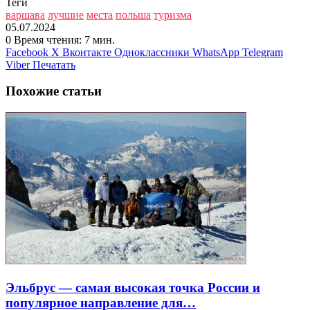
Теги
варшава
лучшие
места
польша
туризма
05.07.2024
0
Время чтения: 7 мин.
Facebook
X
Вконтакте
Одноклассники
WhatsApp
Telegram
Viber
Печатать
Похожие статьи
Эльбрус — самая высокая точка России и
популярное направление для…