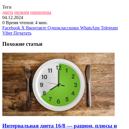
Теги
диета
низким
принципы
04.12.2024
0
Время чтения: 4 мин.
Facebook
X
Вконтакте
Одноклассники
WhatsApp
Telegram
Viber
Печатать
Похожие статьи
Интервальная диета 16/8 — рацион, плюсы и