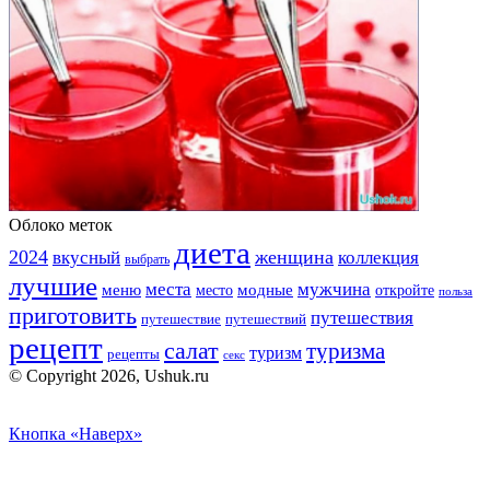
Облоко меток
диета
2024
вкусный
женщина
коллекция
выбрать
лучшие
места
мужчина
меню
модные
место
откройте
польза
приготовить
путешествия
путешествие
путешествий
рецепт
салат
туризма
туризм
рецепты
секс
© Copyright 2026, Ushuk.ru
Кнопка «Наверх»