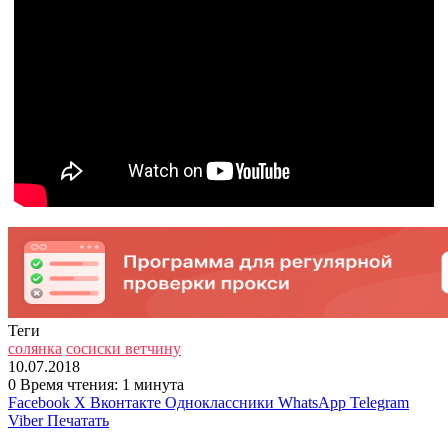
Теги
солянка
сосиски ветчину
10.07.2018
0
Время чтения: 1 минута
Facebook
X
Вконтакте
Одноклассники
WhatsApp
Telegram
Viber
Печатать