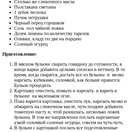
Столько же сливочного масла
Полстакана сметаны
1 зубок чеснока
Пучок петрушки
Черный перец горошком
Соль пол чайной ложки
Долек лимона по количеству тарелок
Оливки, кладу по две на порцию
Соленый огурец
Приготовление:
В мясном бульоне сварить говядину до готовности, в
конце варки добавить целыми сосиски и ветчину. В то
время, когда сварятся, достать все из бульона и мелко
нарезать, кубиками, соломкой, как больше нравится.
Бульон процедить.
Картошку очистить, помыть и нарезать и варить в
бульоне на маленьком огне.
Пока варится картошка, очистить лук, нарезать мелко и
обжарить на сливочном масле, чуть позднее добавить
томатную пасту и, чтоб разошлась, несколько ложек
бульона. В том же направлении послать нарезанные
узкой соломкой соленые огурцы, совсем на чуть-чуть.
В бульон с картошкой послать все подготовленные