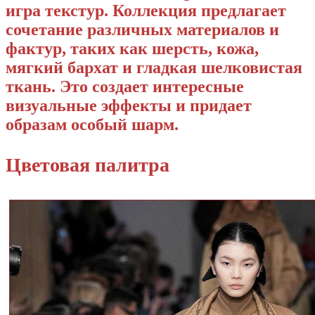
игра текстур. Коллекция предлагает
сочетание различных материалов и
фактур, таких как шерсть, кожа,
мягкий бархат и гладкая шелковистая
ткань. Это создает интересные
визуальные эффекты и придает
образам особый шарм.
Цветовая палитра